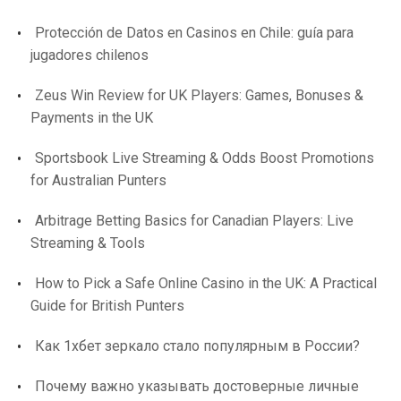
Protección de Datos en Casinos en Chile: guía para
jugadores chilenos
Zeus Win Review for UK Players: Games, Bonuses &
Payments in the UK
Sportsbook Live Streaming & Odds Boost Promotions
for Australian Punters
Arbitrage Betting Basics for Canadian Players: Live
Streaming & Tools
How to Pick a Safe Online Casino in the UK: A Practical
Guide for British Punters
Как 1хбет зеркало стало популярным в России?
Почему важно указывать достоверные личные