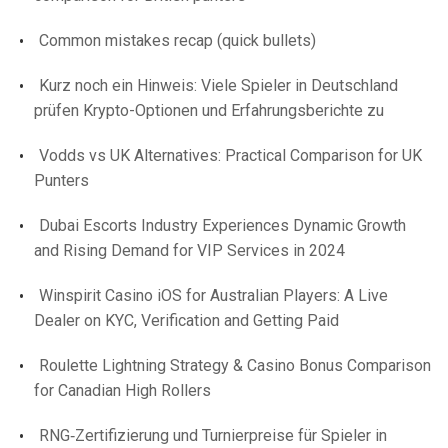
Common mistakes recap (quick bullets)
Kurz noch ein Hinweis: Viele Spieler in Deutschland
prüfen Krypto-Optionen und Erfahrungsberichte zu
Vodds vs UK Alternatives: Practical Comparison for UK
Punters
Dubai Escorts Industry Experiences Dynamic Growth
and Rising Demand for VIP Services in 2024
Winspirit Casino iOS for Australian Players: A Live
Dealer on KYC, Verification and Getting Paid
Roulette Lightning Strategy & Casino Bonus Comparison
for Canadian High Rollers
RNG‑Zertifizierung und Turnierpreise für Spieler in