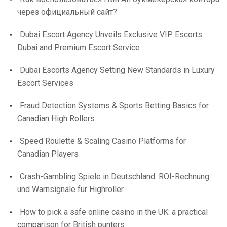
через официальный сайт?
Dubai Escort Agency Unveils Exclusive VIP Escorts
Dubai and Premium Escort Service
Dubai Escorts Agency Setting New Standards in Luxury
Escort Services
Fraud Detection Systems & Sports Betting Basics for
Canadian High Rollers
Speed Roulette & Scaling Casino Platforms for
Canadian Players
Crash-Gambling Spiele in Deutschland: ROI-Rechnung
und Warnsignale für Highroller
How to pick a safe online casino in the UK: a practical
comparison for British punters