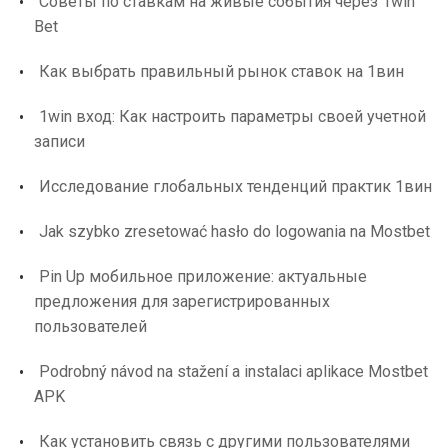
Советы по ставкам на живые события через 1win
Bet
Как выбрать правильный рынок ставок на 1вин
1win вход: Как настроить параметры своей учетной
записи
Исследование глобальных тенденций практик 1вин
Jak szybko zresetować hasło do logowania na Mostbet
Pin Up мобильное приложение: актуальные
предложения для зарегистрированных
пользователей
Podrobný návod na stažení a instalaci aplikace Mostbet
APK
Как установить связь с другими пользователями