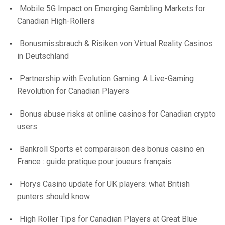
Mobile 5G Impact on Emerging Gambling Markets for
Canadian High-Rollers
Bonusmissbrauch & Risiken von Virtual Reality Casinos
in Deutschland
Partnership with Evolution Gaming: A Live-Gaming
Revolution for Canadian Players
Bonus abuse risks at online casinos for Canadian crypto
users
Bankroll Sports et comparaison des bonus casino en
France : guide pratique pour joueurs français
Horys Casino update for UK players: what British
punters should know
High Roller Tips for Canadian Players at Great Blue