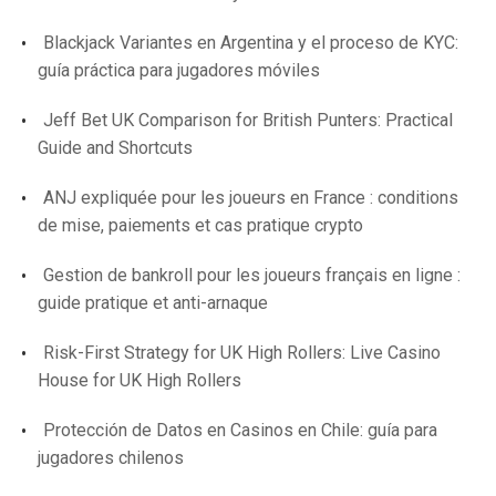
Blackjack Variantes en Argentina y el proceso de KYC:
guía práctica para jugadores móviles
Jeff Bet UK Comparison for British Punters: Practical
Guide and Shortcuts
ANJ expliquée pour les joueurs en France : conditions
de mise, paiements et cas pratique crypto
Gestion de bankroll pour les joueurs français en ligne :
guide pratique et anti-arnaque
Risk-First Strategy for UK High Rollers: Live Casino
House for UK High Rollers
Protección de Datos en Casinos en Chile: guía para
jugadores chilenos