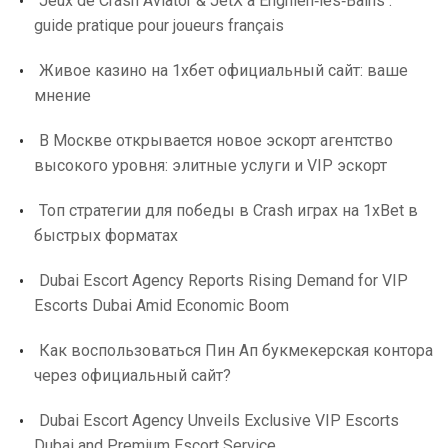
Jeux de Crash Aviator & JetX à Enghien‑les‑Bains :
guide pratique pour joueurs français
Живое казино на 1хбет официальный сайт: ваше
мнение
В Москве открывается новое эскорт агентство
высокого уровня: элитные услуги и VIP эскорт
Топ стратегии для победы в Crash играх на 1xBet в
быстрых форматах
Dubai Escort Agency Reports Rising Demand for VIP
Escorts Dubai Amid Economic Boom
Как воспользоваться Пин Ап букмекерская контора
через официальный сайт?
Dubai Escort Agency Unveils Exclusive VIP Escorts
Dubai and Premium Escort Service