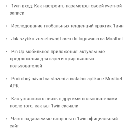
1win вход: Как настроить параметры своей учетной
записи
Исследование глобальных тенденций практик 1вин
Jak szybko zresetować hasło do logowania na Mostbet
Pin Up мобильное приложение: актуальные
предложения для зарегистрированных
пользователей
Podrobný návod na stažení a instalaci aplikace Mostbet
APK
Как установить связь с другими пользователями
после того, как вы 1win скачали
Часто задаваемые вопросы о 1win официальный
сайт