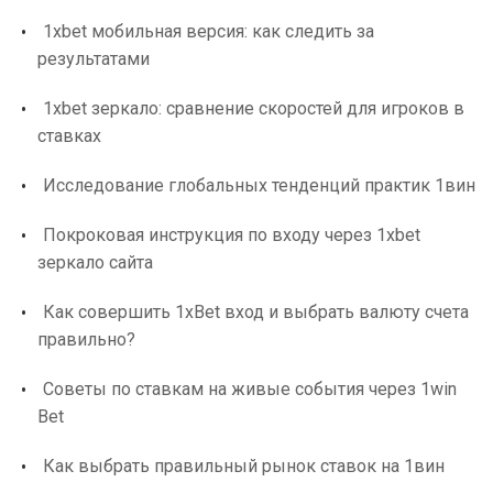
1xbet мобильная версия: как следить за
результатами
1xbet зеркало: сравнение скоростей для игроков в
ставках
Исследование глобальных тенденций практик 1вин
Покроковая инструкция по входу через 1xbet
зеркало сайта
Как совершить 1xBet вход и выбрать валюту счета
правильно?
Советы по ставкам на живые события через 1win
Bet
Как выбрать правильный рынок ставок на 1вин