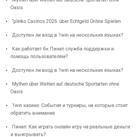
Oasis
“plinko Casinos 2026: über Echtgeld Online Spielen
Доступен ли вход в 1win на нескольких языках?
Как работает бк Пинап служба поддержки и
помощь пользователям?
Доступен ли вход в 1win на нескольких языках?
Mythen über Wetten auf deutsche Sportarten ohne
Oasis
1win казино: События и турниры, на которые стоит
обратить внимание
Пинап: Как играть онлайн игру на реальные деньги
и выигрывать?