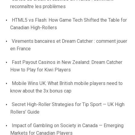
reconnaître les problèmes
HTML5 vs Flash: How Game Tech Shifted the Table for
Canadian High-Rollers
Virements bancaires et Dream Catcher : comment jouer
en France
Fast Payout Casinos in New Zealand: Dream Catcher
How to Play for Kiwi Players
Mobile Wins UK: What British mobile players need to
know about the 3x bonus cap
Secret High-Roller Strategies for Tip Sport — UK High
Rollers’ Guide
Impact of Gambling on Society in Canada — Emerging
Markets for Canadian Players