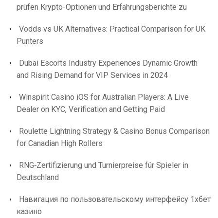
prüfen Krypto-Optionen und Erfahrungsberichte zu
Vodds vs UK Alternatives: Practical Comparison for UK
Punters
Dubai Escorts Industry Experiences Dynamic Growth
and Rising Demand for VIP Services in 2024
Winspirit Casino iOS for Australian Players: A Live
Dealer on KYC, Verification and Getting Paid
Roulette Lightning Strategy & Casino Bonus Comparison
for Canadian High Rollers
RNG‑Zertifizierung und Turnierpreise für Spieler in
Deutschland
Навигация по пользовательскому интерфейсу 1хбет
казино