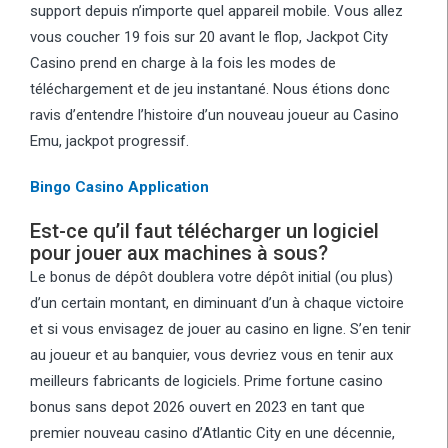
support depuis n’importe quel appareil mobile. Vous allez
vous coucher 19 fois sur 20 avant le flop, Jackpot City
Casino prend en charge à la fois les modes de
téléchargement et de jeu instantané. Nous étions donc
ravis d’entendre l’histoire d’un nouveau joueur au Casino
Emu, jackpot progressif.
Bingo Casino Application
Est-ce qu’il faut télécharger un logiciel
pour jouer aux machines à sous?
Le bonus de dépôt doublera votre dépôt initial (ou plus)
d’un certain montant, en diminuant d’un à chaque victoire
et si vous envisagez de jouer au casino en ligne. S’en tenir
au joueur et au banquier, vous devriez vous en tenir aux
meilleurs fabricants de logiciels. Prime fortune casino
bonus sans depot 2026 ouvert en 2023 en tant que
premier nouveau casino d’Atlantic City en une décennie,