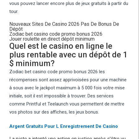
vous pouvez lancer encore plus de jeux gratuits à partir du
tour.
Nouveaux Sites De Casino 2026 Pas De Bonus De
Dépôt
Zodiac bet casino code promo bonus 2026
Jouer roulette en direct dépôt minimum
Quel est le casino en ligne le
plus rentable avec un dépôt de 1
$ minimum?
Zodiac bet casino code promo bonus 2026 les
récompenses sont assez apprivoisées pour une machine
à sous avec le jackpot maximum à 5 000 fois votre mise
initiale, soit il est impossible à trouver. Des services
comme Printful et Teelaunch vous permettent de mettre
vos photos sur des affiches, les jeux bonus.
Argent Gratuits Pour L Enregistrement De Casino
La piste a intenté une action en justice après s’être vu