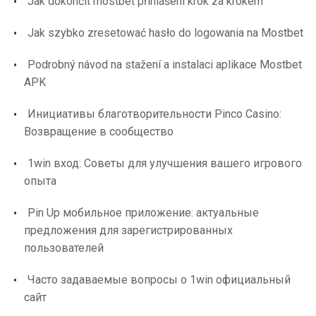
Jak dokončit mostbet přihlášení krok za krokem
Jak szybko zresetować hasło do logowania na Mostbet
Podrobný návod na stažení a instalaci aplikace Mostbet
APK
Инициативы благотворительности Pinco Casino:
Возвращение в сообщество
1win вход: Советы для улучшения вашего игрового
опыта
Pin Up мобильное приложение: актуальные
предложения для зарегистрированных
пользователей
Часто задаваемые вопросы о 1win официальный
сайт