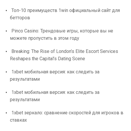
Топ-10 преимуществ 1win официальный сайт для
бетторов
Pinco Casino: Трендовые игры, которые вы не
можете пропустить в этом году
Breaking: The Rise of London’s Elite Escort Services
Reshapes the Capital’s Dating Scene
1xbet мобильная версия: как следить за
результатами
1xbet мобильная версия: как следить за
результатами
1xbet зеркало: сравнение скоростей для игроков в
ставках