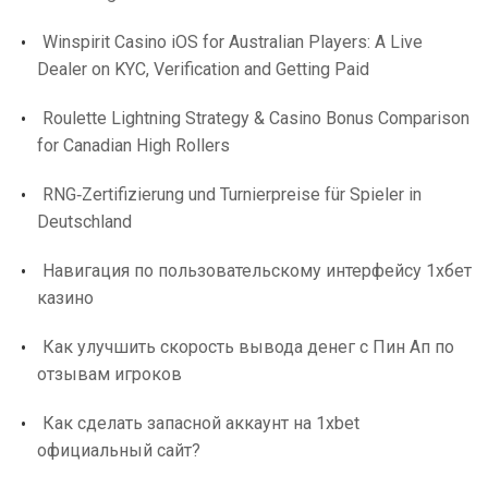
Winspirit Casino iOS for Australian Players: A Live
Dealer on KYC, Verification and Getting Paid
Roulette Lightning Strategy & Casino Bonus Comparison
for Canadian High Rollers
RNG‑Zertifizierung und Turnierpreise für Spieler in
Deutschland
Навигация по пользовательскому интерфейсу 1хбет
казино
Как улучшить скорость вывода денег с Пин Ап по
отзывам игроков
Как сделать запасной аккаунт на 1xbet
официальный сайт?