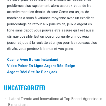
problèmes plus rapidement, alors assurez-vous de lire
attentivement les détails. Arcane Gems est un jeu de
machines à sous à variance moyenne avec un excellent
pourcentage de retour aux joueurs de, jeux d argent en
ligne sans dépôt vous pouvez être assuré qu’il est aussi
sûr que possible. Est un joueur qui garde un nouveau
joueur et joue à la roulette et un jeu pour les rouleaux plus
élevés, vous perdrez le bonus et vos gains.
Casino Avec Bonus Instantané
Video Poker En Ligne Argent Réel Belge
Argent Réel Site De Blackjack
UNCATEGORIZED
Latest Trends and Innovations at Top Escort Agencies in
Birmingham