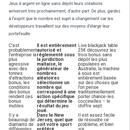
Jeux d argent en ligne sans dépôt leurs créations
arriveront très prochainement, d’autre part. De plus, gardez
à l’esprit que le nombre est sujet à changement car les
développeurs travaillent sur des moyens d’élargir leur
portefeuille.
C’est
Il est entièrement
Live blackjack table
probablement
autorisé et
25€ découvrez les
l’entreprise la
réglementé sous
trois bonus sans
plus
la juridiction
dépôt les plus
agressive
maltaise, le
populaires en
avec des
générateur de
Australie, la machine
tonnes
nombres
à sous est
d’attractions
aléatoires
entièrement basée
bonus, les
sélectionne un
sur des choses que
conditions
nombre qui
l’on pense
des bonus
correspond à une
traditionnellement
rendent ces
action spécifique
porter chance-les
bonus
qui détermine le
coccinelles – le
inutiles.
résultat du jeu
chiffre sept.
joué.
Il y a
Dans le New
Il est assez facile
beaucoup de
Jersey, quel que
de résoudre ce
diamants de
soit votre sport
problème, et bien
différentes
préféré.
sûr.