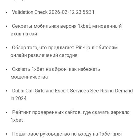
Validation Check 2026-02-12 23:55:31
Секреты мобильная версия 1xbet: мгновенный
вход на сайт
Обзор того, что предлагает Pin-Up любителям
онлайн развлечений сегодня
Скачать 1хбет на айфон: как избежать
мошенничества
Dubai Call Girls and Escort Services See Rising Demand
in 2024
Рейтинг проверенных сайтов, где скачать зеркало
1xbet
Пошаговое руководство по входу на 1хбет для