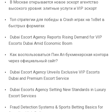
В Москве открывается новое эскорт агентство
высокого уровня: элитные услуги и VIP эскорт
Топ стратегии для победы в Crash играх на 1xBet в
быстрых форматах
Dubai Escort Agency Reports Rising Demand for VIP
Escorts Dubai Amid Economic Boom
Как воспользоваться Пин Ап букмекерская контора
через официальный сайт?
Dubai Escort Agency Unveils Exclusive VIP Escorts
Dubai and Premium Escort Service
Dubai Escorts Agency Setting New Standards in Luxury
Escort Services
Fraud Detection Systems & Sports Betting Basics for