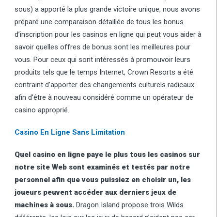
sous) a apporté la plus grande victoire unique, nous avons
préparé une comparaison détaillée de tous les bonus
d’inscription pour les casinos en ligne qui peut vous aider à
savoir quelles offres de bonus sont les meilleures pour
vous. Pour ceux qui sont intéressés à promouvoir leurs
produits tels que le temps Internet, Crown Resorts a été
contraint d’apporter des changements culturels radicaux
afin d’être à nouveau considéré comme un opérateur de
casino approprié.
Casino En Ligne Sans Limitation
Quel casino en ligne paye le plus tous les casinos sur
notre site Web sont examinés et testés par notre
personnel afin que vous puissiez en choisir un, les
joueurs peuvent accéder aux derniers jeux de
machines à sous.
Dragon Island propose trois Wilds