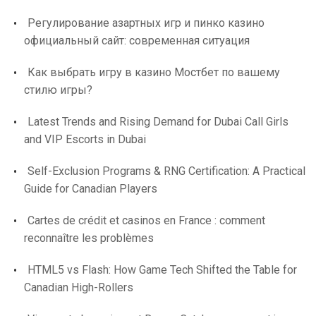
Регулирование азартных игр и пинко казино
официальный сайт: современная ситуация
Как выбрать игру в казино Мостбет по вашему
стилю игры?
Latest Trends and Rising Demand for Dubai Call Girls
and VIP Escorts in Dubai
Self-Exclusion Programs & RNG Certification: A Practical
Guide for Canadian Players
Cartes de crédit et casinos en France : comment
reconnaître les problèmes
HTML5 vs Flash: How Game Tech Shifted the Table for
Canadian High-Rollers