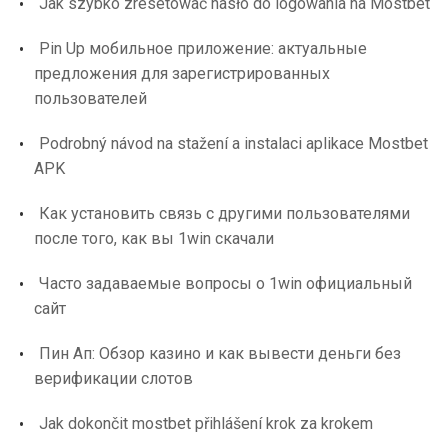
Jak szybko zresetować hasło do logowania na Mostbet
Pin Up мобильное приложение: актуальные
предложения для зарегистрированных
пользователей
Podrobný návod na stažení a instalaci aplikace Mostbet
APK
Как установить связь с другими пользователями
после того, как вы 1win скачали
Часто задаваемые вопросы о 1win официальный
сайт
Пин Ап: Обзор казино и как вывести деньги без
верификации слотов
Jak dokončit mostbet přihlášení krok za krokem