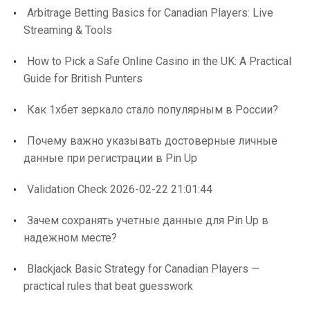
Arbitrage Betting Basics for Canadian Players: Live
Streaming & Tools
How to Pick a Safe Online Casino in the UK: A Practical
Guide for British Punters
Как 1хбет зеркало стало популярным в России?
Почему важно указывать достоверные личные
данные при регистрации в Pin Up
Validation Check 2026-02-22 21:01:44
Зачем сохранять учетные данные для Pin Up в
надежном месте?
Blackjack Basic Strategy for Canadian Players —
practical rules that beat guesswork