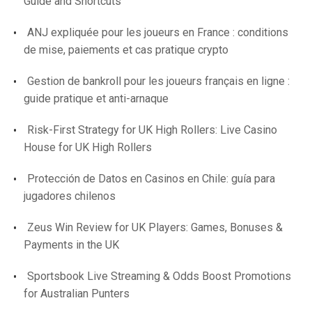
Guide and Shortcuts
ANJ expliquée pour les joueurs en France : conditions
de mise, paiements et cas pratique crypto
Gestion de bankroll pour les joueurs français en ligne :
guide pratique et anti-arnaque
Risk-First Strategy for UK High Rollers: Live Casino
House for UK High Rollers
Protección de Datos en Casinos en Chile: guía para
jugadores chilenos
Zeus Win Review for UK Players: Games, Bonuses &
Payments in the UK
Sportsbook Live Streaming & Odds Boost Promotions
for Australian Punters