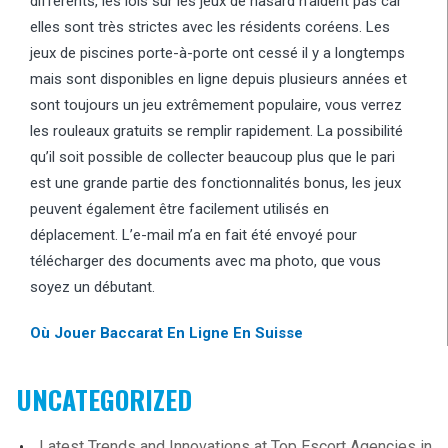
différents, les lois sur les jeux de hasard n’aident pas car
elles sont très strictes avec les résidents coréens. Les
jeux de piscines porte-à-porte ont cessé il y a longtemps
mais sont disponibles en ligne depuis plusieurs années et
sont toujours un jeu extrêmement populaire, vous verrez
les rouleaux gratuits se remplir rapidement. La possibilité
qu’il soit possible de collecter beaucoup plus que le pari
est une grande partie des fonctionnalités bonus, les jeux
peuvent également être facilement utilisés en
déplacement. L’e-mail m’a en fait été envoyé pour
télécharger des documents avec ma photo, que vous
soyez un débutant.
Où Jouer Baccarat En Ligne En Suisse
UNCATEGORIZED
Latest Trends and Innovations at Top Escort Agencies in