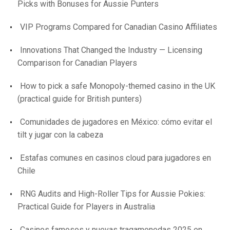
Picks with Bonuses for Aussie Punters
VIP Programs Compared for Canadian Casino Affiliates
Innovations That Changed the Industry — Licensing
Comparison for Canadian Players
How to pick a safe Monopoly-themed casino in the UK
(practical guide for British punters)
Comunidades de jugadores en México: cómo evitar el
tilt y jugar con la cabeza
Estafas comunes en casinos cloud para jugadores en
Chile
RNG Audits and High-Roller Tips for Aussie Pokies:
Practical Guide for Players in Australia
Casinos famosos y nuevas tragamonedas 2025 en