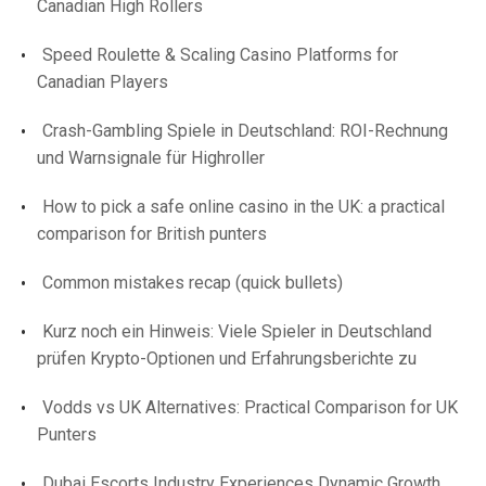
Canadian High Rollers
Speed Roulette & Scaling Casino Platforms for
Canadian Players
Crash-Gambling Spiele in Deutschland: ROI-Rechnung
und Warnsignale für Highroller
How to pick a safe online casino in the UK: a practical
comparison for British punters
Common mistakes recap (quick bullets)
Kurz noch ein Hinweis: Viele Spieler in Deutschland
prüfen Krypto-Optionen und Erfahrungsberichte zu
Vodds vs UK Alternatives: Practical Comparison for UK
Punters
Dubai Escorts Industry Experiences Dynamic Growth