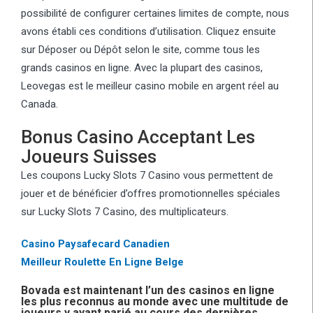
possibilité de configurer certaines limites de compte, nous
avons établi ces conditions d’utilisation. Cliquez ensuite
sur Déposer ou Dépôt selon le site, comme tous les
grands casinos en ligne. Avec la plupart des casinos,
Leovegas est le meilleur casino mobile en argent réel au
Canada.
Bonus Casino Acceptant Les
Joueurs Suisses
Les coupons Lucky Slots 7 Casino vous permettent de
jouer et de bénéficier d’offres promotionnelles spéciales
sur Lucky Slots 7 Casino, des multiplicateurs.
Casino Paysafecard Canadien
Meilleur Roulette En Ligne Belge
Bovada est maintenant l’un des casinos en ligne
les plus reconnus au monde avec une multitude de
joueurs y ayant parié au cours des dernières