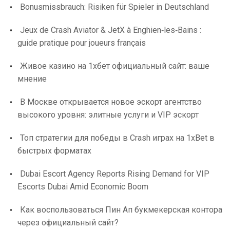
Bonusmissbrauch: Risiken für Spieler in Deutschland
Jeux de Crash Aviator & JetX à Enghien‑les‑Bains :
guide pratique pour joueurs français
Живое казино на 1хбет официальный сайт: ваше
мнение
В Москве открывается новое эскорт агентство
высокого уровня: элитные услуги и VIP эскорт
Топ стратегии для победы в Crash играх на 1xBet в
быстрых форматах
Dubai Escort Agency Reports Rising Demand for VIP
Escorts Dubai Amid Economic Boom
Как воспользоваться Пин Ап букмекерская контора
через официальный сайт?