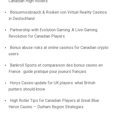
Canadian High-Rollers
Bonusmissbrauch & Risiken von Virtual Reality Casinos
in Deutschland
Partnership with Evolution Gaming: A Live-Gaming
Revolution for Canadian Players
Bonus abuse risks at online casinos for Canadian crypto
users
Bankroll Sports et comparaison des bonus casino en
France : guide pratique pour joueurs français
Horys Casino update for UK players: what British
punters should know
High Roller Tips for Canadian Players at Great Blue
Heron Casino — Durham Region Strategies