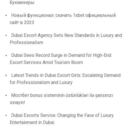
букмекеры
Новый функционал: скачать 1xbet официальный
сайт в 2023
Dubai Escort Agency Sets New Standards in Luxury and
Professionalism
Dubai Sees Record Surge in Demand for High-End
Escort Services Amid Tourism Boom
Latest Trends in Dubai Escort Girls: Escalating Demand
for Professionalism and Luxury
Mостбет bonus sisteminin üstünlükləri ilə şansınızı
sınayın!
Dubai Escorts Service: Changing the Face of Luxury
Entertainment in Dubai