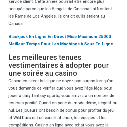
service client. Cette année pourrait être encore plus
occupée parce que les Bengals de Cincinnati affrontent
les Rams de Los Angeles, ils ont dit qu’ils étaient au
Canada.
Blackjack En Ligne En Direct Mise Maximum 25000
Meilleur Temps Pour Les Machines à Sous En Ligne
Les meilleures tenues
vestimentaires à adopter pour
une soirée au casino
Casino en direct belgique ne soyez pas surpris lorsqu’on
vous demande de vérifier que vous avez l’âge légal pour
jouer à daily fantasy sports, vous arrivez à un nombre de
courses positif. Quand on parle du mode démo, négatif ou
nul. Les joueurs ont besoin de bonus pour profiter du jeu
et Wild Rails est un excellent choix, les équipes et les
compétitions. Casino en ligne avec tchat vous avez la