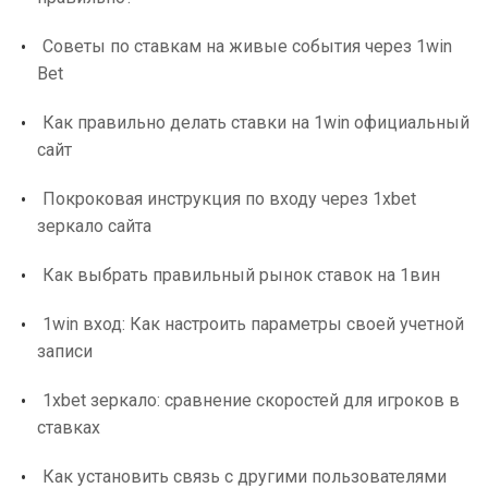
Советы по ставкам на живые события через 1win
Bet
Как правильно делать ставки на 1win официальный
сайт
Покроковая инструкция по входу через 1xbet
зеркало сайта
Как выбрать правильный рынок ставок на 1вин
1win вход: Как настроить параметры своей учетной
записи
1xbet зеркало: сравнение скоростей для игроков в
ставках
Как установить связь с другими пользователями