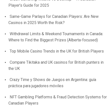
Player’s Guide for 2025
Same-Game Parlays for Canadian Players: Are New
Casinos in 2025 Worth the Risk?
Withdrawal Limits & Weekend Tournaments in Canada:
Where to Find the Biggest Prizes (Alberta-focused)
Top Mobile Casino Trends in the UK for British Players
Compare Tikitaka and UK casinos for British punters in
the UK
Crazy Time y Shows de Juegos en Argentina: guía
práctica para jugadores móviles
NFT Gambling Platforms & Fraud Detection Systems for
Canadian Players