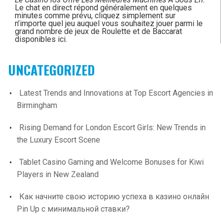
Le chat en direct répond généralement en quelques
minutes comme prévu, cliquez simplement sur
n’importe quel jeu auquel vous souhaitez jouer parmi le
grand nombre de jeux de Roulette et de Baccarat
disponibles ici.
UNCATEGORIZED
Latest Trends and Innovations at Top Escort Agencies in
Birmingham
Rising Demand for London Escort Girls: New Trends in
the Luxury Escort Scene
Tablet Casino Gaming and Welcome Bonuses for Kiwi
Players in New Zealand
Как начните свою историю успеха в казино онлайн
Pin Up с минимальной ставки?