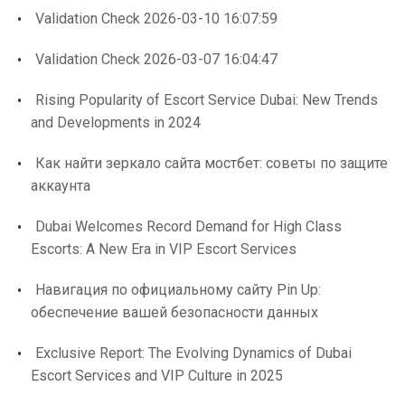
Validation Check 2026-03-10 16:07:59
Validation Check 2026-03-07 16:04:47
Rising Popularity of Escort Service Dubai: New Trends
and Developments in 2024
Как найти зеркало сайта мостбет: советы по защите
аккаунта
Dubai Welcomes Record Demand for High Class
Escorts: A New Era in VIP Escort Services
Навигация по официальному сайту Pin Up:
обеспечение вашей безопасности данных
Exclusive Report: The Evolving Dynamics of Dubai
Escort Services and VIP Culture in 2025