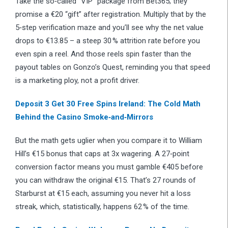
Take the so‑called “VIP” package from Bet365; they
promise a €20 “gift” after registration. Multiply that by the
5‑step verification maze and you’ll see why the net value
drops to €13.85 – a steep 30 % attrition rate before you
even spin a reel. And those reels spin faster than the
payout tables on Gonzo’s Quest, reminding you that speed
is a marketing ploy, not a profit driver.
Deposit 3 Get 30 Free Spins Ireland: The Cold Math
Behind the Casino Smoke‑and‑Mirrors
But the math gets uglier when you compare it to William
Hill’s €15 bonus that caps at 3x wagering. A 27‑point
conversion factor means you must gamble €405 before
you can withdraw the original €15. That’s 27 rounds of
Starburst at €15 each, assuming you never hit a loss
streak, which, statistically, happens 62 % of the time.