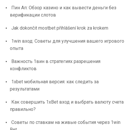
Пин Ап: Обзор казино и как вывести деньги без
верификации слотов
Jak dokončit mostbet přihlášení krok za krokem
1win вход: Советы для улучшения вашего игрового
опыта
Важность 1вин в стратегиях разрешения
конфликтов
1xbet мобильная версия: как следить за
результатами
Как совершить 1xBet вход и выбрать валюту счета
правильно?
Советы по ставкам на живые события через 1win
Bet