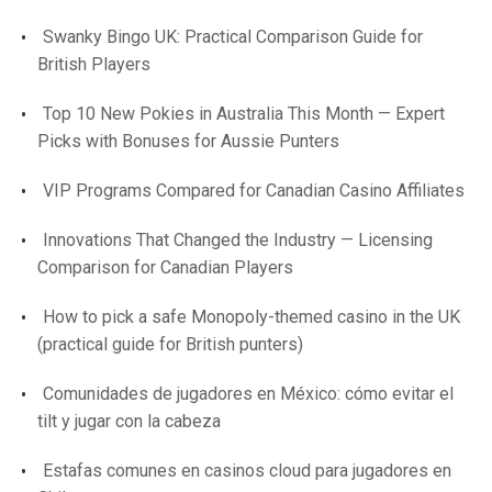
Swanky Bingo UK: Practical Comparison Guide for
British Players
Top 10 New Pokies in Australia This Month — Expert
Picks with Bonuses for Aussie Punters
VIP Programs Compared for Canadian Casino Affiliates
Innovations That Changed the Industry — Licensing
Comparison for Canadian Players
How to pick a safe Monopoly-themed casino in the UK
(practical guide for British punters)
Comunidades de jugadores en México: cómo evitar el
tilt y jugar con la cabeza
Estafas comunes en casinos cloud para jugadores en