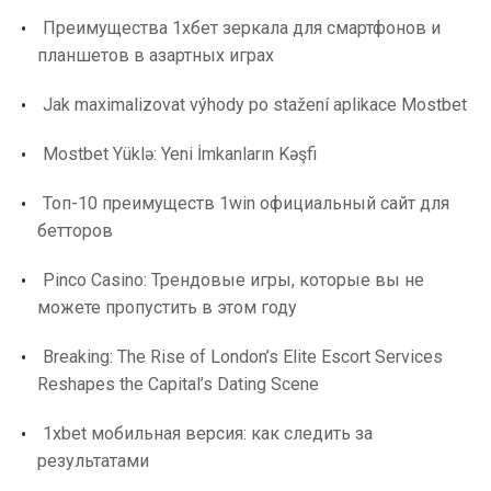
Преимущества 1хбет зеркала для смартфонов и
планшетов в азартных играх
Jak maximalizovat výhody po stažení aplikace Mostbet
Mostbet Yüklə: Yeni İmkanların Kəşfi
Топ-10 преимуществ 1win официальный сайт для
бетторов
Pinco Casino: Трендовые игры, которые вы не
можете пропустить в этом году
Breaking: The Rise of London’s Elite Escort Services
Reshapes the Capital’s Dating Scene
1xbet мобильная версия: как следить за
результатами