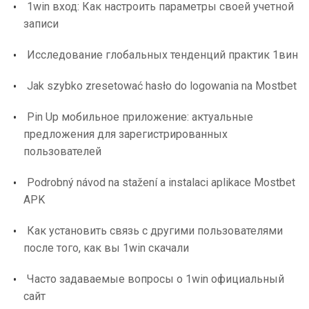
1win вход: Как настроить параметры своей учетной
записи
Исследование глобальных тенденций практик 1вин
Jak szybko zresetować hasło do logowania na Mostbet
Pin Up мобильное приложение: актуальные
предложения для зарегистрированных
пользователей
Podrobný návod na stažení a instalaci aplikace Mostbet
APK
Как установить связь с другими пользователями
после того, как вы 1win скачали
Часто задаваемые вопросы о 1win официальный
сайт