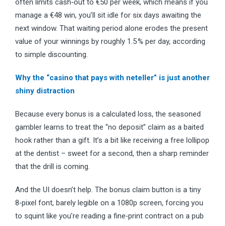
often limits cash‑out to €50 per week, which means if you
manage a €48 win, you’ll sit idle for six days awaiting the
next window. That waiting period alone erodes the present
value of your winnings by roughly 1.5 % per day, according
to simple discounting.
Why the “casino that pays with neteller” is just another
shiny distraction
Because every bonus is a calculated loss, the seasoned
gambler learns to treat the “no deposit” claim as a baited
hook rather than a gift. It’s a bit like receiving a free lollipop
at the dentist – sweet for a second, then a sharp reminder
that the drill is coming.
And the UI doesn’t help. The bonus claim button is a tiny
8‑pixel font, barely legible on a 1080p screen, forcing you
to squint like you’re reading a fine‑print contract on a pub