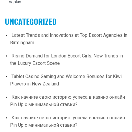
napkin.
UNCATEGORIZED
Latest Trends and Innovations at Top Escort Agencies in
Birmingham
Rising Demand for London Escort Girls: New Trends in
the Luxury Escort Scene
Tablet Casino Gaming and Welcome Bonuses for Kiwi
Players in New Zealand
Как начните свою историю успеха в казино онлайн
Pin Up с минимальной ставки?
Как начните свою историю успеха в казино онлайн
Pin Up с минимальной ставки?