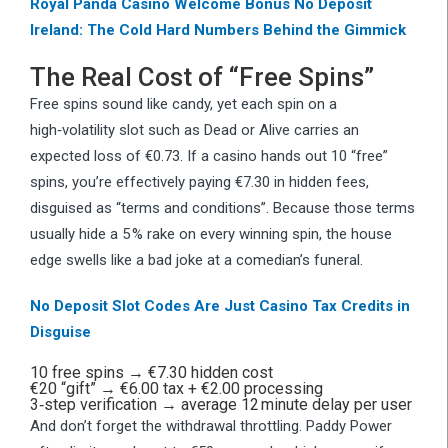
Royal Panda Casino Welcome Bonus No Deposit
Ireland: The Cold Hard Numbers Behind the Gimmick
The Real Cost of “Free Spins”
Free spins sound like candy, yet each spin on a
high‑volatility slot such as Dead or Alive carries an
expected loss of €0.73. If a casino hands out 10 “free”
spins, you’re effectively paying €7.30 in hidden fees,
disguised as “terms and conditions”. Because those terms
usually hide a 5 % rake on every winning spin, the house
edge swells like a bad joke at a comedian’s funeral.
No Deposit Slot Codes Are Just Casino Tax Credits in
Disguise
10 free spins → €7.30 hidden cost
€20 “gift” → €6.00 tax + €2.00 processing
3‑step verification → average 12 minute delay per user
And don’t forget the withdrawal throttling. Paddy Power