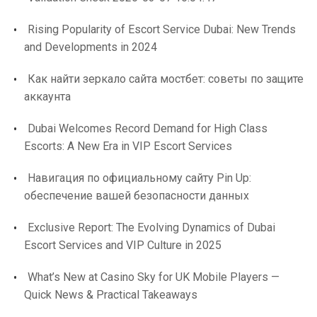
Rising Popularity of Escort Service Dubai: New Trends
and Developments in 2024
Как найти зеркало сайта мостбет: советы по защите
аккаунта
Dubai Welcomes Record Demand for High Class
Escorts: A New Era in VIP Escort Services
Навигация по официальному сайту Pin Up:
обеспечение вашей безопасности данных
Exclusive Report: The Evolving Dynamics of Dubai
Escort Services and VIP Culture in 2025
What’s New at Casino Sky for UK Mobile Players —
Quick News & Practical Takeaways