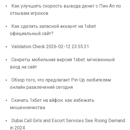
Как улучшить скорость вывода денег с Пин Ап по
отзывам игроков
Как сделать запасной аккаунт на 1xbet
официальный сайт?
Validation Check 2026-02-12 23:55:31
Секреты мобильная версия 1xbet: мгновенный
вход на сайт
Обзор того, что предлагает Pin-Up любителям
онлайн развлечений сегодня
Скачать 1хбет на айфон: как избежать
мошенничества
Dubai Call Girls and Escort Services See Rising Demand
in 2024