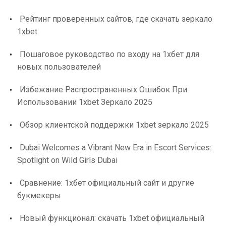
Рейтинг проверенных сайтов, где скачать зеркало
1xbet
Пошаговое руководство по входу на 1хбет для
новых пользователей
Избежание Распространенных Ошибок При
Использовании 1xbet Зеркало 2025
Обзор клиентской поддержки 1xbet зеркало 2025
Dubai Welcomes a Vibrant New Era in Escort Services:
Spotlight on Wild Girls Dubai
Сравнение: 1хбет официальный сайт и другие
букмекеры
Новый функционал: скачать 1xbet официальный