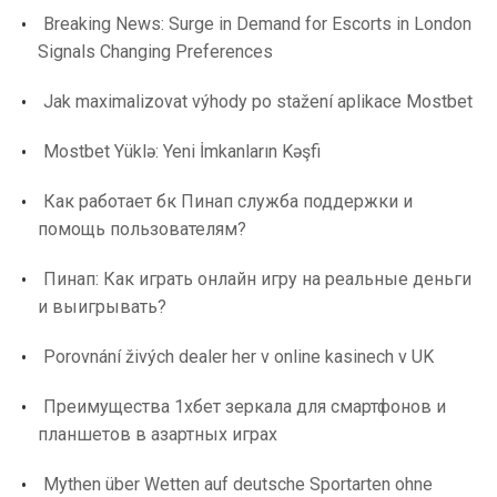
Breaking News: Surge in Demand for Escorts in London
Signals Changing Preferences
Jak maximalizovat výhody po stažení aplikace Mostbet
Mostbet Yüklə: Yeni İmkanların Kəşfi
Как работает бк Пинап служба поддержки и
помощь пользователям?
Пинап: Как играть онлайн игру на реальные деньги
и выигрывать?
Porovnání živých dealer her v online kasinech v UK
Преимущества 1хбет зеркала для смартфонов и
планшетов в азартных играх
Mythen über Wetten auf deutsche Sportarten ohne