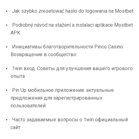
Jak szybko zresetować hasło do logowania na Mostbet
Podrobný návod na stažení a instalaci aplikace Mostbet
APK
Инициативы благотворительности Pinco Casino:
Возвращение в сообщество
1win вход: Советы для улучшения вашего игрового
опыта
Pin Up мобильное приложение: актуальные
предложения для зарегистрированных
пользователей
Часто задаваемые вопросы о 1win официальный
сайт