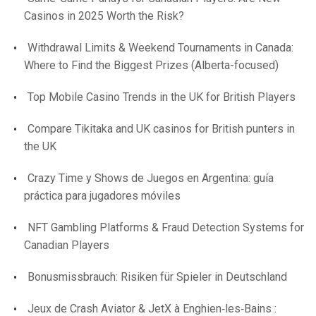
Casinos in 2025 Worth the Risk?
Withdrawal Limits & Weekend Tournaments in Canada:
Where to Find the Biggest Prizes (Alberta-focused)
Top Mobile Casino Trends in the UK for British Players
Compare Tikitaka and UK casinos for British punters in
the UK
Crazy Time y Shows de Juegos en Argentina: guía
práctica para jugadores móviles
NFT Gambling Platforms & Fraud Detection Systems for
Canadian Players
Bonusmissbrauch: Risiken für Spieler in Deutschland
Jeux de Crash Aviator & JetX à Enghien‑les‑Bains :