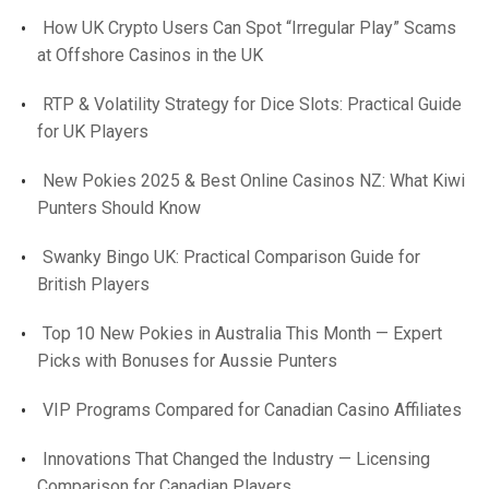
How UK Crypto Users Can Spot “Irregular Play” Scams
at Offshore Casinos in the UK
RTP & Volatility Strategy for Dice Slots: Practical Guide
for UK Players
New Pokies 2025 & Best Online Casinos NZ: What Kiwi
Punters Should Know
Swanky Bingo UK: Practical Comparison Guide for
British Players
Top 10 New Pokies in Australia This Month — Expert
Picks with Bonuses for Aussie Punters
VIP Programs Compared for Canadian Casino Affiliates
Innovations That Changed the Industry — Licensing
Comparison for Canadian Players