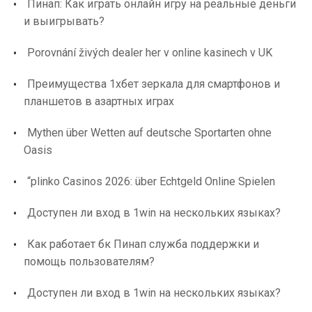
Пинап: Как играть онлайн игру на реальные деньги
и выигрывать?
Porovnání živých dealer her v online kasinech v UK
Преимущества 1хбет зеркала для смартфонов и
планшетов в азартных играх
Mythen über Wetten auf deutsche Sportarten ohne
Oasis
“plinko Casinos 2026: über Echtgeld Online Spielen
Доступен ли вход в 1win на нескольких языках?
Как работает бк Пинап служба поддержки и
помощь пользователям?
Доступен ли вход в 1win на нескольких языках?