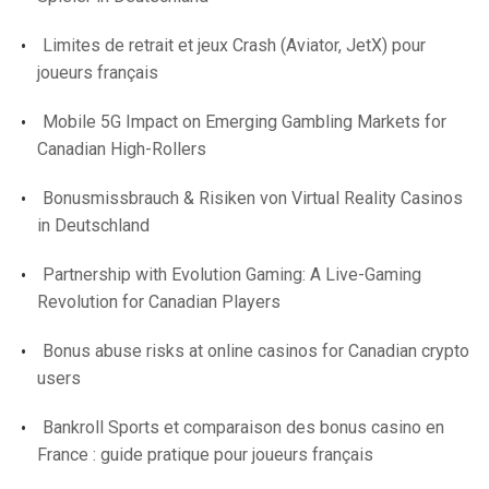
Limites de retrait et jeux Crash (Aviator, JetX) pour
joueurs français
Mobile 5G Impact on Emerging Gambling Markets for
Canadian High-Rollers
Bonusmissbrauch & Risiken von Virtual Reality Casinos
in Deutschland
Partnership with Evolution Gaming: A Live-Gaming
Revolution for Canadian Players
Bonus abuse risks at online casinos for Canadian crypto
users
Bankroll Sports et comparaison des bonus casino en
France : guide pratique pour joueurs français