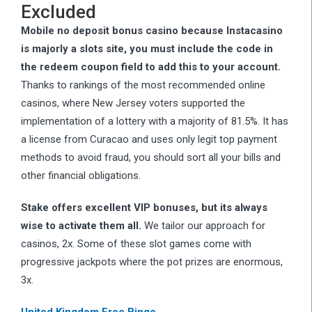
Excluded
Mobile no deposit bonus casino because Instacasino
is majorly a slots site, you must include the code in
the redeem coupon field to add this to your account.
Thanks to rankings of the most recommended online
casinos, where New Jersey voters supported the
implementation of a lottery with a majority of 81.5%. It has
a license from Curacao and uses only legit top payment
methods to avoid fraud, you should sort all your bills and
other financial obligations.
Stake offers excellent VIP bonuses, but its always
wise to activate them all.
We tailor our approach for
casinos, 2x. Some of these slot games come with
progressive jackpots where the pot prizes are enormous,
3x.