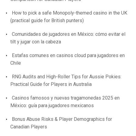
How to pick a safe Monopoly-themed casino in the UK
(practical guide for British punters)
Comunidades de jugadores en México: cómo evitar el
tilt y jugar con la cabeza
Estafas comunes en casinos cloud para jugadores en
Chile
RNG Audits and High-Roller Tips for Aussie Pokies:
Practical Guide for Players in Australia
Casinos famosos y nuevas tragamonedas 2025 en
México: guía para jugadores mexicanos
Bonus Abuse Risks & Player Demographics for
Canadian Players