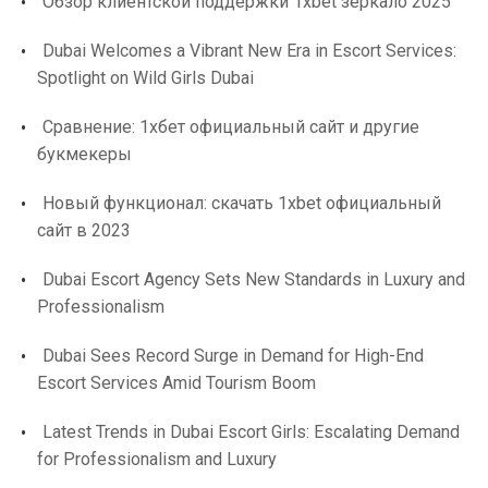
Обзор клиентской поддержки 1xbet зеркало 2025
Dubai Welcomes a Vibrant New Era in Escort Services:
Spotlight on Wild Girls Dubai
Сравнение: 1хбет официальный сайт и другие
букмекеры
Новый функционал: скачать 1xbet официальный
сайт в 2023
Dubai Escort Agency Sets New Standards in Luxury and
Professionalism
Dubai Sees Record Surge in Demand for High-End
Escort Services Amid Tourism Boom
Latest Trends in Dubai Escort Girls: Escalating Demand
for Professionalism and Luxury