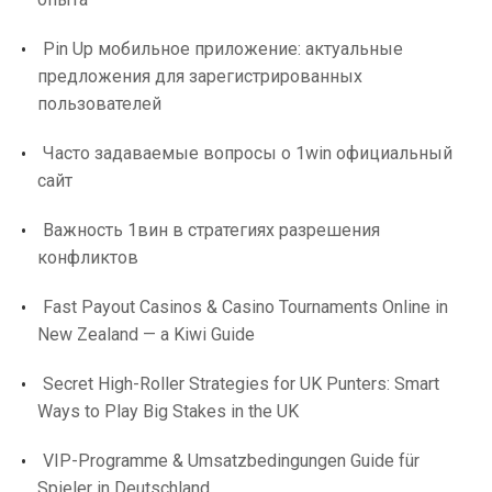
Pin Up мобильное приложение: актуальные
предложения для зарегистрированных
пользователей
Часто задаваемые вопросы о 1win официальный
сайт
Важность 1вин в стратегиях разрешения
конфликтов
Fast Payout Casinos & Casino Tournaments Online in
New Zealand — a Kiwi Guide
Secret High-Roller Strategies for UK Punters: Smart
Ways to Play Big Stakes in the UK
VIP-Programme & Umsatzbedingungen Guide für
Spieler in Deutschland