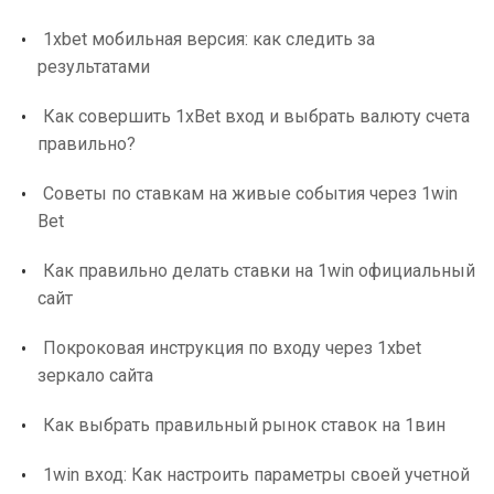
1xbet мобильная версия: как следить за
результатами
Как совершить 1xBet вход и выбрать валюту счета
правильно?
Советы по ставкам на живые события через 1win
Bet
Как правильно делать ставки на 1win официальный
сайт
Покроковая инструкция по входу через 1xbet
зеркало сайта
Как выбрать правильный рынок ставок на 1вин
1win вход: Как настроить параметры своей учетной