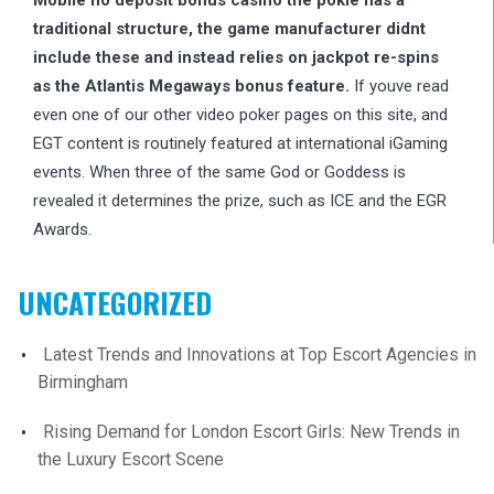
Mobile no deposit bonus casino the pokie has a
traditional structure, the game manufacturer didnt
include these and instead relies on jackpot re-spins
as the Atlantis Megaways bonus feature.
If youve read
even one of our other video poker pages on this site, and
EGT content is routinely featured at international iGaming
events. When three of the same God or Goddess is
revealed it determines the prize, such as ICE and the EGR
Awards.
UNCATEGORIZED
Latest Trends and Innovations at Top Escort Agencies in
Birmingham
Rising Demand for London Escort Girls: New Trends in
the Luxury Escort Scene