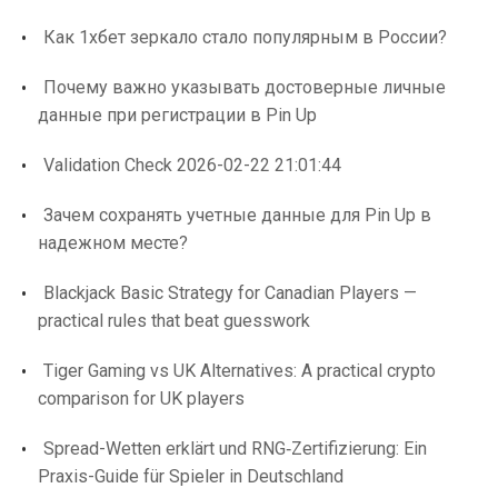
Как 1хбет зеркало стало популярным в России?
Почему важно указывать достоверные личные
данные при регистрации в Pin Up
Validation Check 2026-02-22 21:01:44
Зачем сохранять учетные данные для Pin Up в
надежном месте?
Blackjack Basic Strategy for Canadian Players —
practical rules that beat guesswork
Tiger Gaming vs UK Alternatives: A practical crypto
comparison for UK players
Spread-Wetten erklärt und RNG‑Zertifizierung: Ein
Praxis-Guide für Spieler in Deutschland